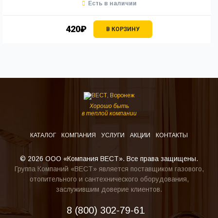
Есть в наличии
420₽
В КОРЗИНУ
Хорошо быть
в теплой компании
КАТАЛОГ
КОМПАНИЯ
УСЛУГИ
АКЦИИ
КОНТАКТЫ
© 2026 ООО «Компания ВЕСТ». Все права защищены.
Группа Компаний «ВЕСТ» является поставщиком газового,
отопительного и сантехнического оборудования,
заслужившим доверие клиентов.
8 (800) 302-79-61