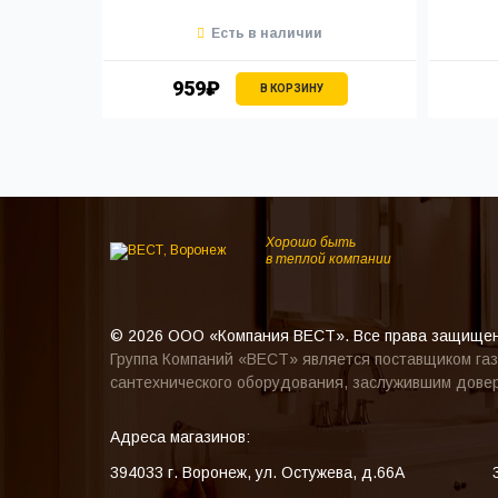
Есть в наличии
959₽
В КОРЗИНУ
Хорошо быть
в теплой компании
© 2026 ООО «Компания ВЕСТ». Все права защище
Группа Компаний «ВЕСТ» является поставщиком газ
сантехнического оборудования, заслужившим довер
Адреса магазинов:
394033
г. Воронеж
,
ул. Остужева, д.66А