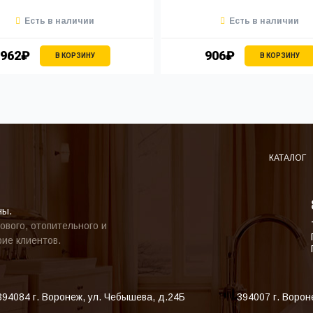
Есть в наличии
Есть в наличии
962₽
906₽
В КОРЗИНУ
В КОРЗИНУ
КАТАЛОГ
ны.
ового, отопительного и
ие клиентов.
394084
г. Воронеж
,
ул. Чебышева, д.24Б
394007
г. Ворон