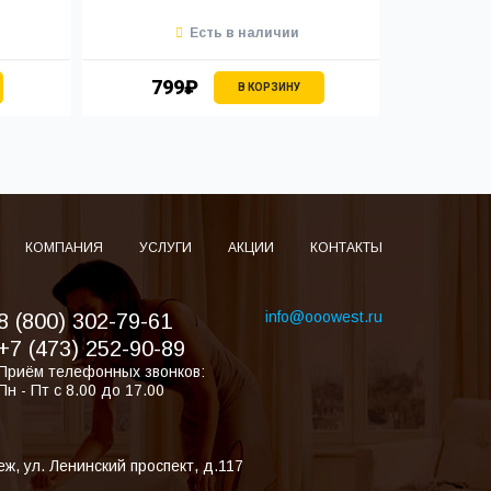
Есть в наличии
799₽
1 
В КОРЗИНУ
КОМПАНИЯ
УСЛУГИ
АКЦИИ
КОНТАКТЫ
info@ooowest.ru
8 (800) 302-79-61
+7 (473) 252-90-89
Приём телефонных звонков:
Пн - Пт с 8.00 до 17.00
еж
,
ул. Ленинский проспект, д.117