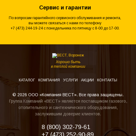
Сервис и гарантии
По вопросам гарантийного сервисного обслуживания и ремонта,
вы можете связаться с нами по телефону
+7 (473) 244-19-24 с понедельника по пятницу с 8-00 до 17-00.
Хорошо быть
в теплой компании
КАТАЛОГ
КОМПАНИЯ
УСЛУГИ
АКЦИИ
КОНТАКТЫ
© 2026 ООО «Компания ВЕСТ». Все права защищены.
Группа Компаний «ВЕСТ» является поставщиком газового,
отопительного и сантехнического оборудования,
заслужившим доверие клиентов.
8 (800) 302-79-61
+7 (473) 252-90-89