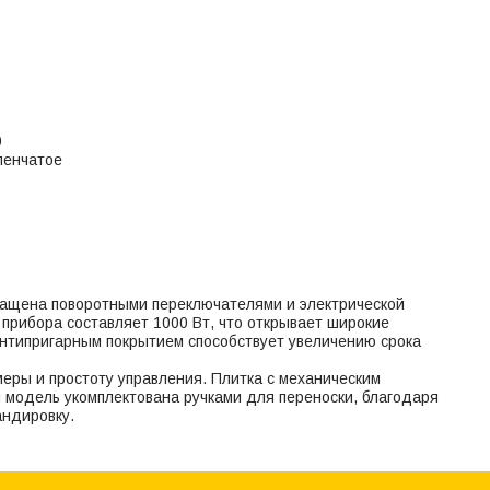
0
пенчатое
нащена поворотными переключателями и электрической
прибора составляет 1000 Вт, что открывает широкие
антипригарным покрытием способствует увеличению срока
меры и простоту управления. Плитка с механическим
 модель укомплектована ручками для переноски, благодаря
андировку.