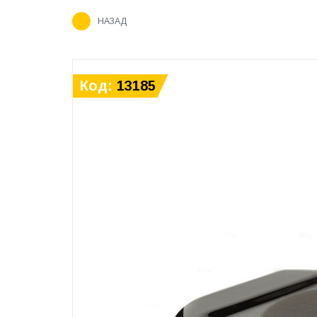
НАЗАД
Код:
13185