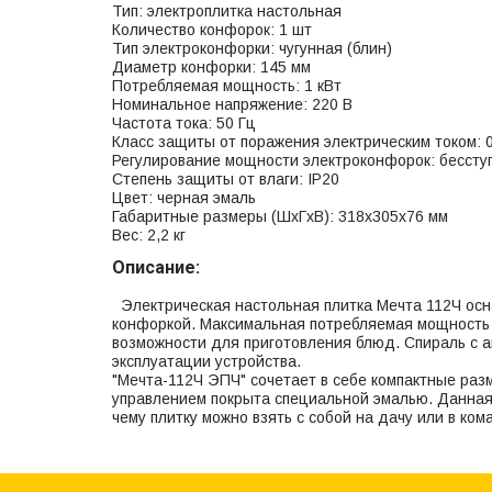
Тип: электроплитка настольная
Количество конфорок: 1 шт
Тип электроконфорки: чугунная (блин)
Диаметр конфорки: 145 мм
Потребляемая мощность: 1 кВт
Номинальное напряжение: 220 В
Частота тока: 50 Гц
Класс защиты от поражения электрическим током: 
Регулирование мощности электроконфорок: бессту
Степень защиты от влаги: IP20
Цвет: черная эмаль
Габаритные размеры (ШхГхВ): 318x305x76 мм
Вес: 2,2 кг
Описание:
Электрическая настольная плитка Мечта 112Ч ос
конфоркой. Максимальная потребляемая мощность 
возможности для приготовления блюд. Спираль с 
эксплуатации устройства.
"Мечта-112Ч ЭПЧ" сочетает в себе компактные раз
управлением покрыта специальной эмалью. Данная
чему плитку можно взять с собой на дачу или в ком