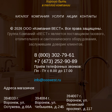
Хорошо быть
в теплой компании
КАТАЛОГ
КОМПАНИЯ
УСЛУГИ
АКЦИИ
КОНТАКТЫ
© 2026 ООО «Компания ВЕСТ». Все права защищены.
Группа Компаний «ВЕСТ» является поставщиком газового,
отопительного и сантехнического оборудования,
заслужившим доверие клиентов.
8 (800) 302-79-61
+7 (473) 252-90-89
Приём телефонных звонков:
Пн - Пт с 8.00 до 17.00
info@ooowest.ru
Адреса магазинов:
394007
г.
394033
г.
394084
г.
Воронеж
,
ул.
Воронеж
,
ул.
Воронеж
,
ул.
Ленинский
Остужева, д.66А
Чебышева, д.24Б
проспект, д.117