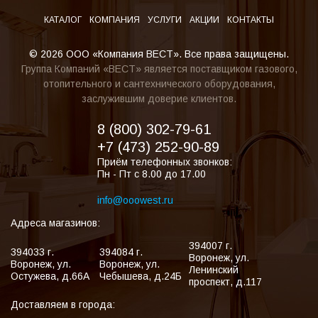
КАТАЛОГ
КОМПАНИЯ
УСЛУГИ
АКЦИИ
КОНТАКТЫ
© 2026 ООО «Компания ВЕСТ». Все права защищены.
Группа Компаний «ВЕСТ» является поставщиком газового,
отопительного и сантехнического оборудования,
заслужившим доверие клиентов.
8 (800) 302-79-61
+7 (473) 252-90-89
Приём телефонных звонков:
Пн - Пт с 8.00 до 17.00
info@ooowest.ru
Адреса магазинов:
394007
г.
394033
г.
394084
г.
Воронеж
,
ул.
Воронеж
,
ул.
Воронеж
,
ул.
Ленинский
Остужева, д.66А
Чебышева, д.24Б
проспект, д.117
Доставляем в города: