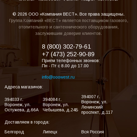
© 2026 ООО «Компания ВЕСТ». Все права защищены.
Группа Компаний «ВЕСТ» является поставщиком газового,
отопительного и сантехнического оборудования,
заслужившим доверие клиентов.
8 (800) 302-79-61
+7 (473) 252-90-89
Приём телефонных звонков:
Пн - Пт с 8.00 до 17.00
info@ooowest.ru
Адреса магазинов:
394007
г.
394033
г.
394084
г.
Воронеж
,
ул.
Воронеж
,
ул.
Воронеж
,
ул.
Ленинский
Остужева, д.66А
Чебышева, д.24Б
проспект, д.117
Доставляем в города:
Белгород
Липецк
Вся Россия