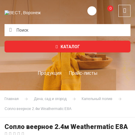
0
Подождите...
КАТАЛОГ
Продукция
Прайс-листы
Главная
Дача, сад и огород
Капельный полив
Сопло веерное 2.4м Weathermatic E8A
Сопло веерное 2.4м Weathermatic E8A