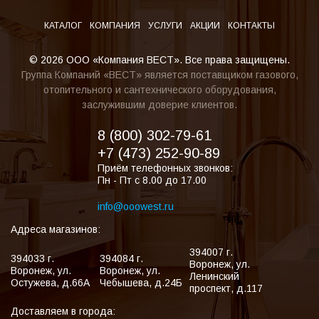
КАТАЛОГ
КОМПАНИЯ
УСЛУГИ
АКЦИИ
КОНТАКТЫ
© 2026 ООО «Компания ВЕСТ». Все права защищены.
Группа Компаний «ВЕСТ» является поставщиком газового,
отопительного и сантехнического оборудования,
заслужившим доверие клиентов.
8 (800) 302-79-61
+7 (473) 252-90-89
Приём телефонных звонков:
Пн - Пт с 8.00 до 17.00
info@ooowest.ru
Адреса магазинов:
394007
г.
394033
г.
394084
г.
Воронеж
,
ул.
Воронеж
,
ул.
Воронеж
,
ул.
Ленинский
Остужева, д.66А
Чебышева, д.24Б
проспект, д.117
Доставляем в города: