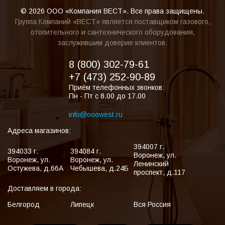
© 2026 ООО «Компания ВЕСТ». Все права защищены.
Группа Компаний «ВЕСТ» является поставщиком газового,
отопительного и сантехнического оборудования,
заслужившим доверие клиентов.
8 (800) 302-79-61
+7 (473) 252-90-89
Приём телефонных звонков:
Пн - Пт с 8.00 до 17.00
info@ooowest.ru
Адреса магазинов:
394007
г.
394033
г.
394084
г.
Воронеж
,
ул.
Воронеж
,
ул.
Воронеж
,
ул.
Ленинский
Остужева, д.66А
Чебышева, д.24Б
проспект, д.117
Доставляем в города:
Белгород
Липецк
Вся Россия