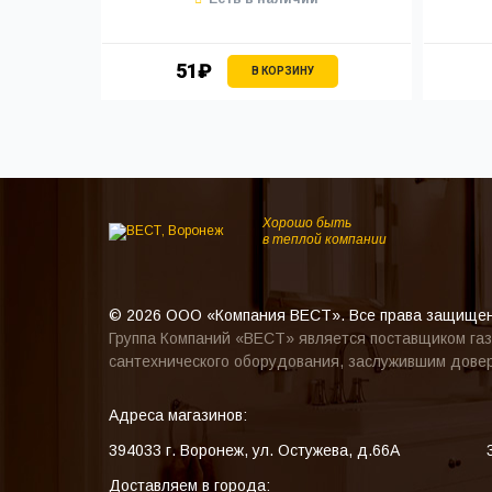
51₽
В КОРЗИНУ
Хорошо быть
в теплой компании
© 2026 ООО «Компания ВЕСТ». Все права защище
Группа Компаний «ВЕСТ» является поставщиком газ
сантехнического оборудования, заслужившим довер
Адреса магазинов:
394033
г. Воронеж
,
ул. Остужева, д.66А
Доставляем в города: