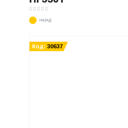
НАЗАД
Код:
30637