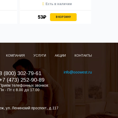
Есть в наличии
53₽
4
В КОРЗИНУ
КОМПАНИЯ
УСЛУГИ
АКЦИИ
КОНТАКТЫ
info@ooowest.ru
8 (800) 302-79-61
+7 (473) 252-90-89
Приём телефонных звонков:
Пн - Пт с 8.00 до 17.00
еж
,
ул. Ленинский проспект, д.117