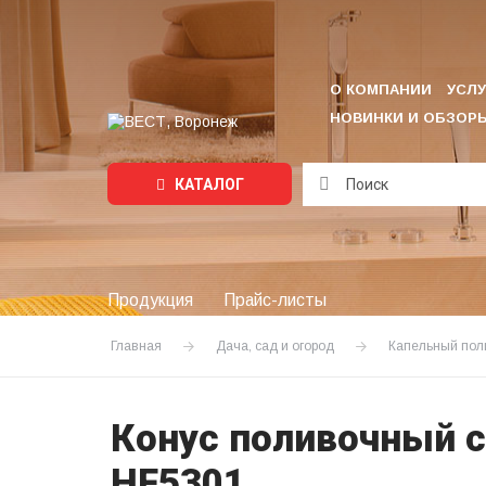
О КОМПАНИИ
УСЛУ
НОВИНКИ И ОБЗОР
КАТАЛОГ
Подождите...
Продукция
Прайс-листы
Главная
Дача, сад и огород
Капельный пол
Конус поливочный с
HF5301