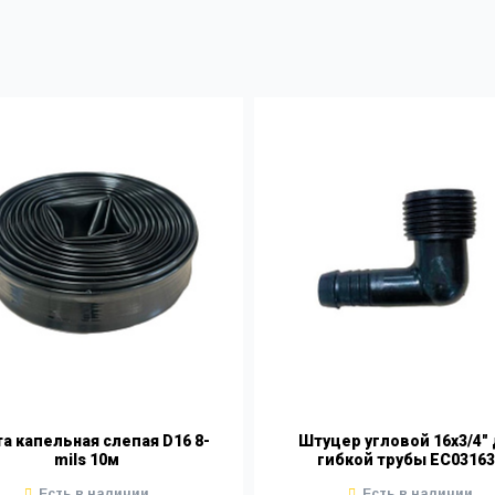
а капельная слепая D16 8-
Штуцер угловой 16х3/4"
mils 10м
гибкой трубы EC03163
Есть в наличии
Есть в наличии