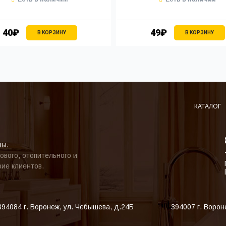
40₽
49₽
В КОРЗИНУ
В КОРЗИНУ
КАТАЛОГ
ны.
ового, отопительного и
ие клиентов.
394084
г. Воронеж
,
ул. Чебышева, д.24Б
394007
г. Ворон