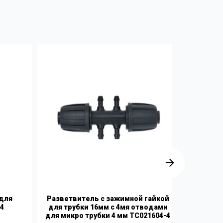
 для
Разветвитель с зажимной гайкой
Тройни
4
для трубки 16мм с 4мя отводами
наруж
для микро трубки 4 мм TC021604-4