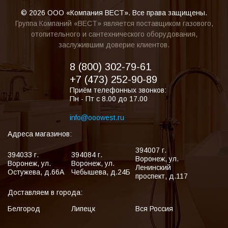
© 2026 ООО «Компания ВЕСТ». Все права защищены.
Группа Компаний «ВЕСТ» является поставщиком газового,
отопительного и сантехнического оборудования,
заслужившим доверие клиентов.
8 (800) 302-79-61
+7 (473) 252-90-89
Приём телефонных звонков:
Пн - Пт с 8.00 до 17.00
info@ooowest.ru
Адреса магазинов:
394007
г.
394033
г.
394084
г.
Воронеж
,
ул.
Воронеж
,
ул.
Воронеж
,
ул.
Ленинский
Остужева, д.66А
Чебышева, д.24Б
проспект, д.117
Доставляем в города:
Белгород
Липецк
Вся Россия