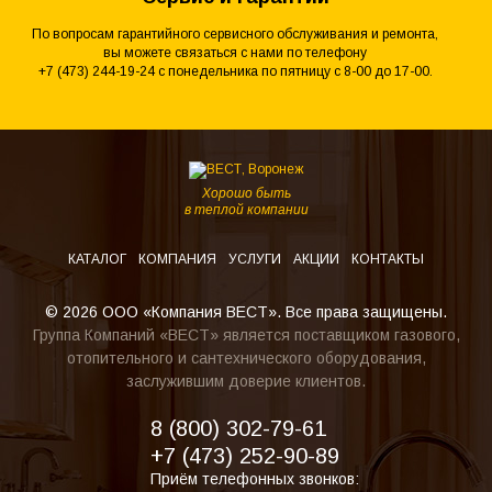
По вопросам гарантийного сервисного обслуживания и ремонта,
вы можете связаться с нами по телефону
+7 (473) 244-19-24 с понедельника по пятницу с 8-00 до 17-00.
Хорошо быть
в теплой компании
КАТАЛОГ
КОМПАНИЯ
УСЛУГИ
АКЦИИ
КОНТАКТЫ
© 2026 ООО «Компания ВЕСТ». Все права защищены.
Группа Компаний «ВЕСТ» является поставщиком газового,
отопительного и сантехнического оборудования,
заслужившим доверие клиентов.
8 (800) 302-79-61
+7 (473) 252-90-89
Приём телефонных звонков: