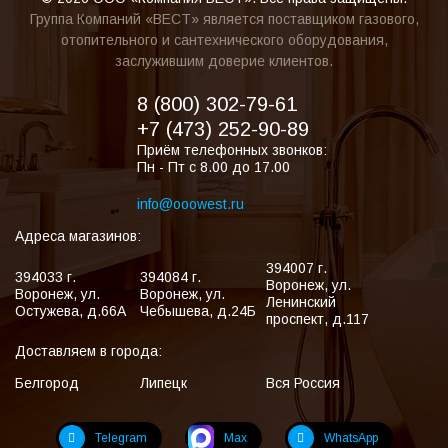
Группа Компаний «ВЕСТ» является поставщиком газового,
отопительного и сантехнического оборудования,
заслужившим доверие клиентов.
8 (800) 302-79-61
+7 (473) 252-90-89
Приём телефонных звонков:
Пн - Пт с 8.00 до 17.00
info@ooowest.ru
Адреса магазинов:
394007
г.
394033
г.
394084
г.
Воронеж
,
ул.
Воронеж
,
ул.
Воронеж
,
ул.
Ленинский
Остужева, д.66А
Чебышева, д.24Б
проспект, д.117
Доставляем в города:
Белгород
Липецк
Вся Россия
Telegram
Max
WhatsApp