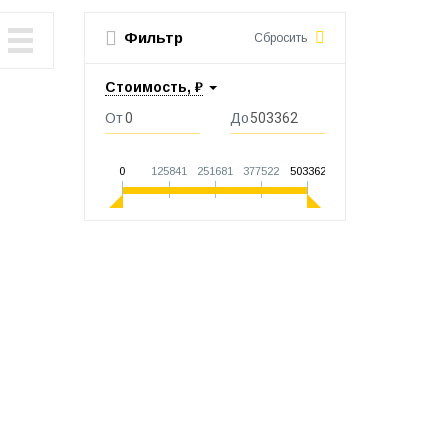
Фильтр
Сбросить
Стоимость, ₽
От
До
0
125841
251681
377522
503362