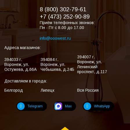
8 (800) 302-79-61
+7 (473) 252-90-89
Приём телефонных звонков:
Пн - Пт с 8.00 до 17.00
info@ooowest.ru
Адреса магазинов:
394007
г.
394033
г.
394084
г.
Воронеж
,
ул.
Воронеж
,
ул.
Воронеж
,
ул.
Ленинский
Остужева, д.66А
Чебышева, д.24Б
проспект, д.117
Доставляем в города:
Белгород
Липецк
Вся Россия
Telegram
Max
WhatsApp