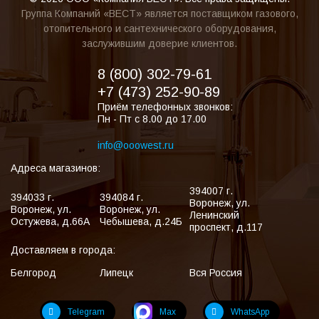
Группа Компаний «ВЕСТ» является поставщиком газового,
отопительного и сантехнического оборудования,
заслужившим доверие клиентов.
8 (800) 302-79-61
+7 (473) 252-90-89
Приём телефонных звонков:
Пн - Пт с 8.00 до 17.00
info@ooowest.ru
Адреса магазинов:
394007
г.
394033
г.
394084
г.
Воронеж
,
ул.
Воронеж
,
ул.
Воронеж
,
ул.
Ленинский
Остужева, д.66А
Чебышева, д.24Б
проспект, д.117
Доставляем в города:
Белгород
Липецк
Вся Россия
Telegram
Max
WhatsApp