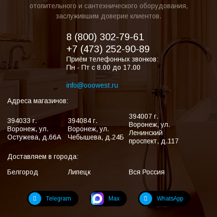
отопительного и сантехнического оборудования,
заслужившим доверие клиентов.
8 (800) 302-79-61
+7 (473) 252-90-89
Приём телефонных звонков:
Пн - Пт с 8.00 до 17.00
info@ooowest.ru
Адреса магазинов:
394007
г.
394033
г.
394084
г.
Воронеж
,
ул.
Воронеж
,
ул.
Воронеж
,
ул.
Ленинский
Остужева, д.66А
Чебышева, д.24Б
проспект, д.117
Доставляем в города:
Белгород
Липецк
Вся Россия
Telegram
Max
WhatsApp