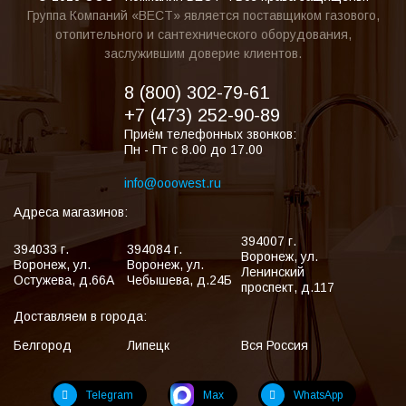
Группа Компаний «ВЕСТ» является поставщиком газового,
отопительного и сантехнического оборудования,
заслужившим доверие клиентов.
8 (800) 302-79-61
+7 (473) 252-90-89
Приём телефонных звонков:
Пн - Пт с 8.00 до 17.00
info@ooowest.ru
Адреса магазинов:
394007
г.
394033
г.
394084
г.
Воронеж
,
ул.
Воронеж
,
ул.
Воронеж
,
ул.
Ленинский
Остужева, д.66А
Чебышева, д.24Б
проспект, д.117
Доставляем в города:
Белгород
Липецк
Вся Россия
Telegram
Max
WhatsApp