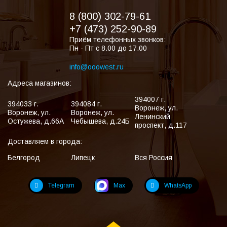
8 (800) 302-79-61
+7 (473) 252-90-89
Приём телефонных звонков:
Пн - Пт с 8.00 до 17.00
info@ooowest.ru
Адреса магазинов:
394007
г.
394033
г.
394084
г.
Воронеж
,
ул.
Воронеж
,
ул.
Воронеж
,
ул.
Ленинский
Остужева, д.66А
Чебышева, д.24Б
проспект, д.117
Доставляем в города:
Белгород
Липецк
Вся Россия
Telegram
Max
WhatsApp