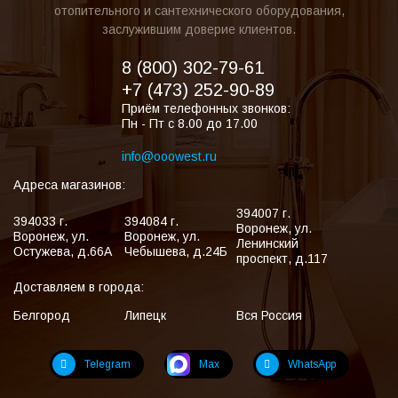
отопительного и сантехнического оборудования,
заслужившим доверие клиентов.
8 (800) 302-79-61
+7 (473) 252-90-89
Приём телефонных звонков:
Пн - Пт с 8.00 до 17.00
info@ooowest.ru
Адреса магазинов:
394007
г.
394033
г.
394084
г.
Воронеж
,
ул.
Воронеж
,
ул.
Воронеж
,
ул.
Ленинский
Остужева, д.66А
Чебышева, д.24Б
проспект, д.117
Доставляем в города:
Белгород
Липецк
Вся Россия
Telegram
Max
WhatsApp