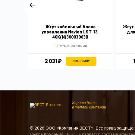
Eolo/Nike
Жгут кабельный блока
Жгут
3514
управления Navien LST-13-
для
40K(N)30003063B
Есть в наличии
2 031₽
В КОРЗИНУ
Хорошо быть
в теплой компании
© 2026 ООО «Компания ВЕСТ». Все права защище
Группа Компаний «ВЕСТ» является поставщиком газ