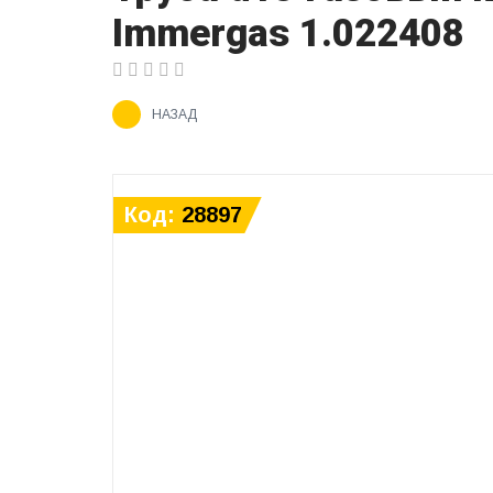
Immergas 1.022408
НАЗАД
Код:
28897