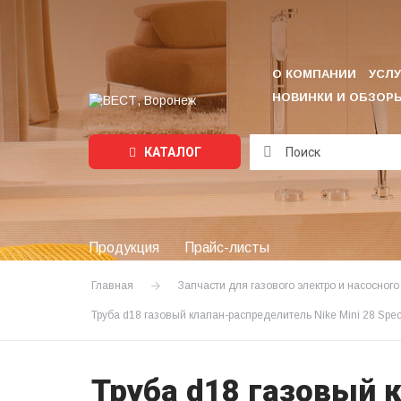
О КОМПАНИИ
УСЛУ
НОВИНКИ И ОБЗОР
КАТАЛОГ
Подождите...
Продукция
Прайс-листы
Главная
Запчасти для газового электро и насосног
Труба d18 газовый клапан-распределитель Nike Mini 28 Spe
Труба d18 газовый к