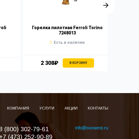
oli
Горелка пилотная Ferroli Torino
Ко
7248013
сжиже
Есть в наличии
2 308₽
1 
В КОРЗИНУ
КОМПАНИЯ
УСЛУГИ
АКЦИИ
КОНТАКТЫ
info@ooowest.ru
8 (800) 302-79-61
+7 (473) 252-90-89