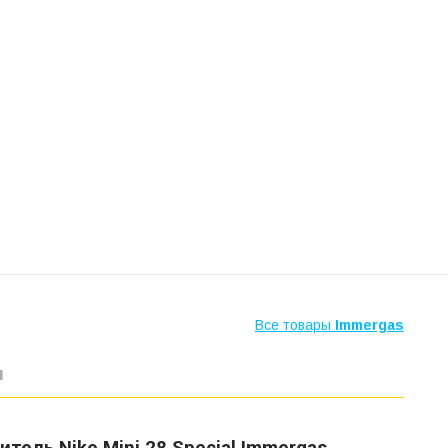
Все товары
Immergas
ы
тель Nike Mini 28 Special Immergas