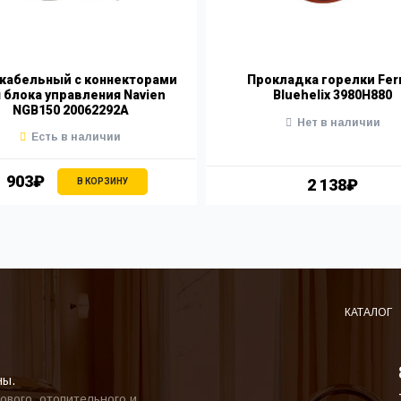
 кабельный с коннекторами
Прокладка горелки Ferr
 блока управления Navien
Bluehelix 3980H880
NGB150 20062292A
Нет в наличии
Есть в наличии
1 903₽
2 138₽
В КОРЗИНУ
КАТАЛОГ
ны.
ового, отопительного и