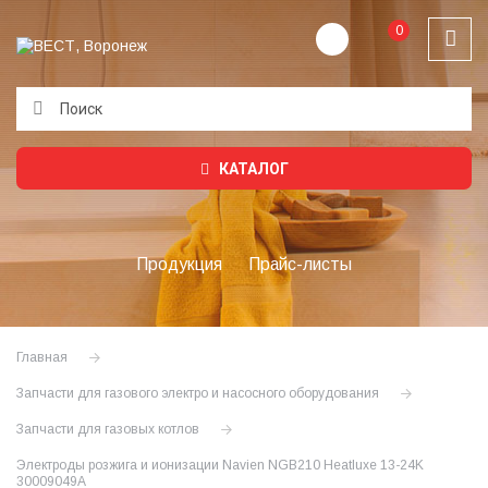
0
Подождите...
КАТАЛОГ
Продукция
Прайс-листы
Главная
Запчасти для газового электро и насосного оборудования
Запчасти для газовых котлов
Электроды розжига и ионизации Navien NGB210 Heatluxe 13-24K
30009049A