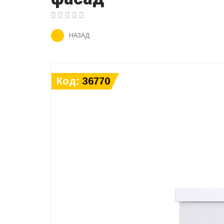
НАЗАД
Код:
36770