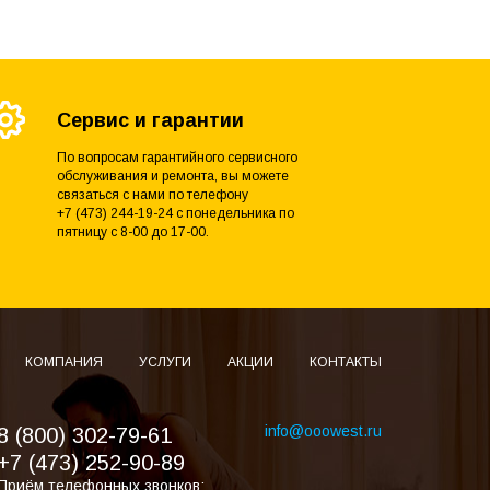
Сервис и гарантии
По вопросам гарантийного сервисного
обслуживания и ремонта, вы можете
связаться с нами по телефону
+7 (473) 244-19-24 с понедельника по
пятницу с 8-00 до 17-00.
КОМПАНИЯ
УСЛУГИ
АКЦИИ
КОНТАКТЫ
info@ooowest.ru
8 (800) 302-79-61
+7 (473) 252-90-89
Приём телефонных звонков: