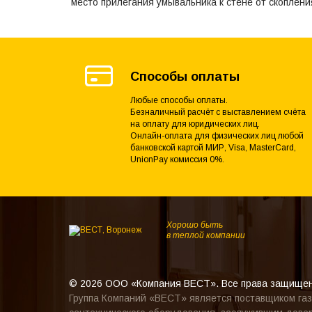
место прилегания умывальника к стене от скоплени
Способы оплаты
Любые способы оплаты.
Безналичный расчёт с выставлением счёта
на оплату для юридических лиц.
Онлайн-оплата для физических лиц любой
банковской картой МИР, Visa, MasterCard,
UnionPay комиссия 0%.
Хорошо быть
в теплой компании
© 2026 ООО «Компания ВЕСТ». Все права защище
Группа Компаний «ВЕСТ» является поставщиком газ