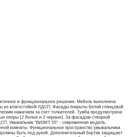
рактичное и функциональное решение. Мебель выполнена
ны из влагостойкой ЛДСП. Фасады покрыты белой глянцевой
егким нажатием за счет толкателей. Тумба предусмотрена
ые опоры (2 белые и 2 черные). За фасадом-створкой
ДСП. Умывальник "ВИЗИТ 55" - современная модель,
анной комнаты. Функциональное пространство умывальника
а должны быть под рукой. Дополнительный бортик защищает