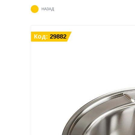
НАЗАД
Код:
29882