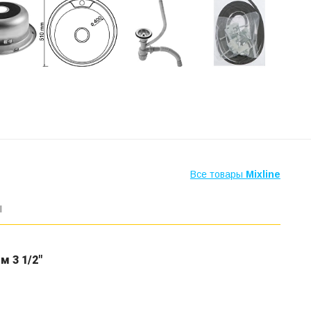
Все товары
Mixline
ы
м 3 1/2"