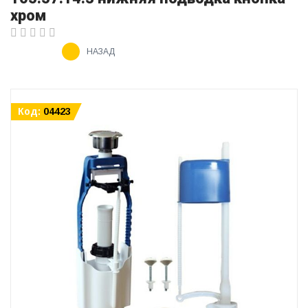
хром
НАЗАД
Код:
04423