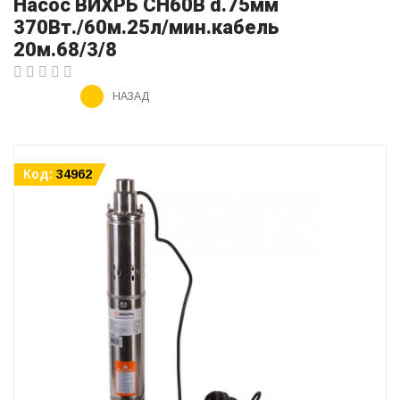
Насос ВИХРЬ СН60В d.75мм
370Вт./60м.25л/мин.кабель
20м.68/3/8
НАЗАД
Код:
34962