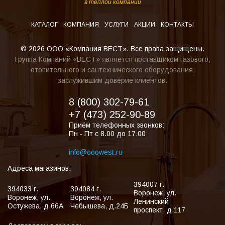
в теплой компании
КАТАЛОГ
КОМПАНИЯ
УСЛУГИ
АКЦИИ
КОНТАКТЫ
© 2026 ООО «Компания ВЕСТ». Все права защищены.
Группа Компаний «ВЕСТ» является поставщиком газового,
отопительного и сантехнического оборудования,
заслужившим доверие клиентов.
8 (800) 302-79-61
+7 (473) 252-90-89
Приём телефонных звонков:
Пн - Пт с 8.00 до 17.00
info@ooowest.ru
Адреса магазинов:
394007
г.
394033
г.
394084
г.
Воронеж
,
ул.
Воронеж
,
ул.
Воронеж
,
ул.
Ленинский
Остужева, д.66А
Чебышева, д.24Б
проспект, д.117