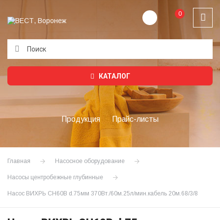
0
Подождите...
КАТАЛОГ
Продукция
Прайс-листы
Главная
Насосное оборудование
Насосы центробежные глубинные
Насос ВИХРЬ СН60В d.75мм 370Вт./60м.25л/мин.кабель 20м.68/3/8