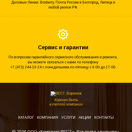
Деловые Линии, Boxberry, Почта России в Белгород, Липецк и
любой регион РФ.
Сервис и гарантии
По вопросам гарантийного сервисного обслуживания и ремонта,
вы можете связаться с нами по телефону
+7 (473) 244-19-24 с понедельника по пятницу с 8-00 до 17-00.
Хорошо быть
в теплой компании
КАТАЛОГ
КОМПАНИЯ
УСЛУГИ
АКЦИИ
КОНТАКТЫ
© 2026 ООО «Компания ВЕСТ». Все права защищены.