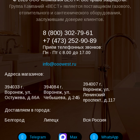
Группа Компаний «ВЕСТ» является поставщиком газового,
отопительного и сантехнического оборудования,
заслужившим доверие клиентов.
8 (800) 302-79-61
+7 (473) 252-90-89
Приём телефонных звонков:
Пн - Пт с 8.00 до 17.00
info@ooowest.ru
Адреса магазинов:
394007
г.
394033
г.
394084
г.
Воронеж
,
ул.
Воронеж
,
ул.
Воронеж
,
ул.
Ленинский
Остужева, д.66А
Чебышева, д.24Б
проспект, д.117
Доставляем в города:
Белгород
Липецк
Вся Россия
Telegram
Max
WhatsApp