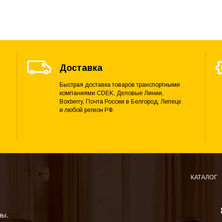
Доставка
Быстрая доставка товаров транспортными
компаниями CDEK, Деловые Линии,
Boxberry, Почта России в Белгород, Липецк
и любой регион РФ.
КАТАЛОГ
ны.