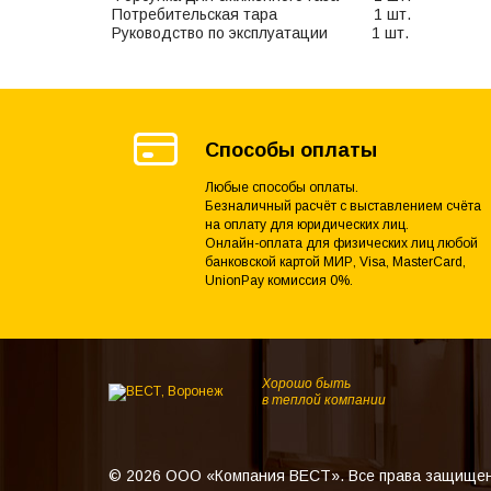
Потребительская тара 1 шт.
Руководство по эксплуатации 1 шт.
Способы оплаты
Любые способы оплаты.
Безналичный расчёт с выставлением счёта
на оплату для юридических лиц.
Онлайн-оплата для физических лиц любой
банковской картой МИР, Visa, MasterCard,
UnionPay комиссия 0%.
Хорошо быть
в теплой компании
© 2026 ООО «Компания ВЕСТ». Все права защище